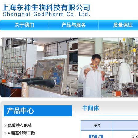
关于我们
产品与服务
质量保证
中间体
产品中心
硫酸特布他林
序号
4-硝基邻苯二酚
3-