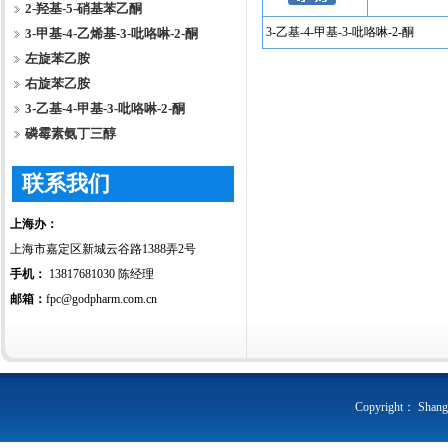
2-羟基-5-硝基苯乙酮
3-乙基-4-甲基-3-吡咯啉-2-酮
3-甲基-4-乙烯基-3-吡咯啉-2-酮
左旋苯乙胺
右旋苯乙胺
3-乙基-4-甲基-3-吡咯啉-2-酮
磷霉素氨丁三醇
联系我们
上海办：
上海市嘉定区新城云谷路1388弄2号
手机：
13817681030 陈经理
邮箱：
fpc@godpharm.com.cn
Copyright： Shangha